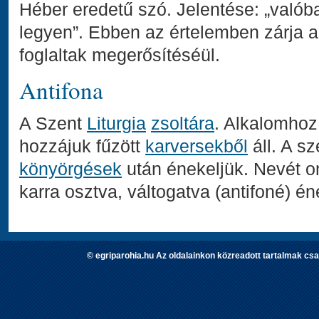
Héber eredetű szó. Jelentése: „valób
legyen”. Ebben az értelemben zárja 
foglaltak megerősítéséül.
Antifona
A Szent
Liturgia
zsoltára
. Alkalomhoz 
hozzájuk fűzött
karversekből
áll. A sz
könyörgések
után énekeljük. Nevét o
karra osztva, váltogatva (antifoné) én
© egriparohia.hu Az oldalainkon közreadott tartalmak csa