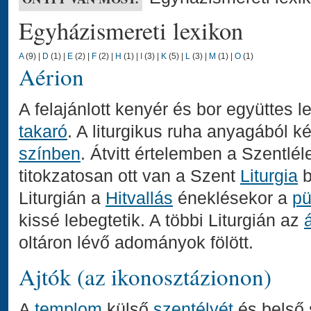
Egyházismereti lexikon
A
(9)
|
D
(1)
|
E
(2)
|
F
(2)
|
H
(1)
|
I
(3)
|
K
(5)
|
L
(3)
|
M
(1)
|
O
(1)
Aérion
A felajánlott kenyér és bor együttes 
takaró
. A liturgikus ruha anyagából ké
színben
. Átvitt értelemben a Szentlél
titokzatosan ott van a Szent
Liturgia
b
Liturgián a
Hitvallás
éneklésekor a
p
kissé lebegtetik. A többi Liturgián az
oltáron lévő adományok fölött.
Ajtók (az ikonosztázionon)
A
templom
külső
szentélyét
és belső 