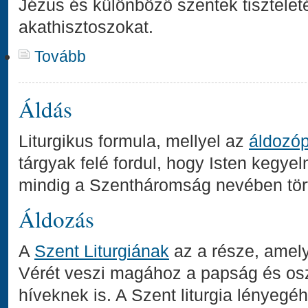
Jézus és különböző szentek tiszteleté
akathisztoszokat.
Tovább
Áldás
Liturgikus formula, mellyel az
áldozó
tárgyak felé fordul, hogy Isten kegyel
mindig a Szentháromság nevében tört
Áldozás
A
Szent Liturgiának
az a része, amely
Vérét veszi magához a papság és osztj
híveknek is. A Szent liturgia lényegéh