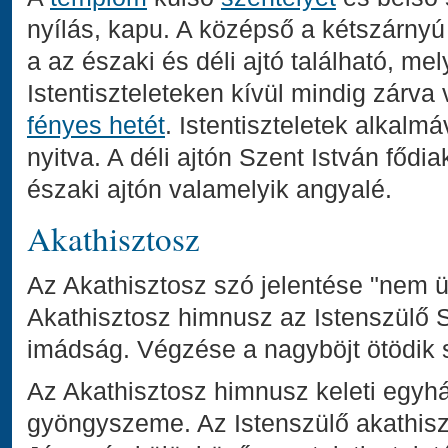
nyílás, kapu. A középső a kétszárny
a az északi és déli ajtó található, m
Istentiszteleteken kívül mindig zárva
fényes hetét
. Istentiszteletek alkalm
nyitva. A déli ajtón Szent István fődi
északi ajtón valamelyik angyalé.
Akathisztosz
Az Akathisztosz szó jelentése "nem ül
Akathisztosz himnusz az Istenszülő Sz
imádság. Végzése a nagyböjt ötödik 
Az Akathisztosz himnusz keleti egyh
gyöngyszeme. Az Istenszülő akathisz