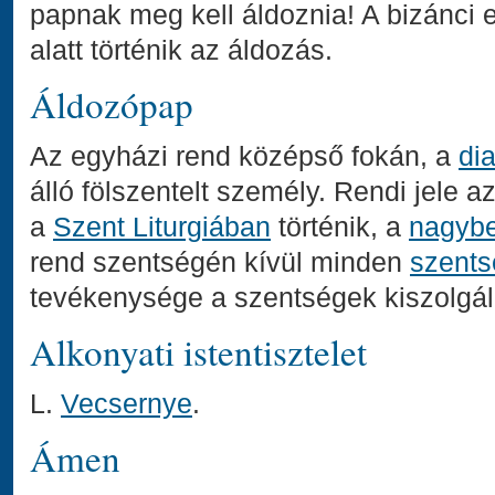
papnak meg kell áldoznia! A bizánci 
alatt történik az áldozás.
Áldozópap
Az egyházi rend középső fokán, a
di
álló fölszentelt személy. Rendi jele a
a
Szent Liturgiában
történik, a
nagyb
rend szentségén kívül minden
szents
tevékenysége a szentségek kiszolgálá
Alkonyati istentisztelet
L.
Vecsernye
.
Ámen