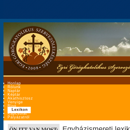
Honlap
Rólunk
Naptár
Képtár
Akathisztosz
Venyige
Blog
Lexikon
Kapcsolat
Pályázatról
Egyházismereti lexi
ÖN ITT VAN MOST: