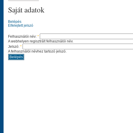
Saját adatok
Belépés
Elfelejtett jelszó
Felhasználói név:
*
A webhelyen regisztrált felhasználói név.
Jelszó:
*
A felhasználói névhez tartozó jelszó.