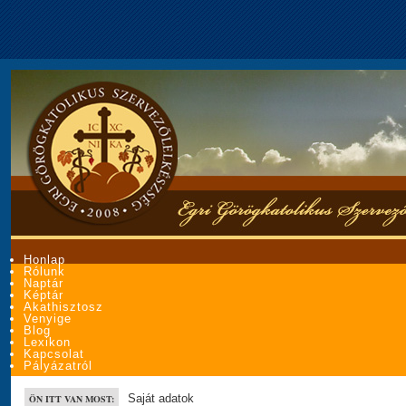
Honlap
Rólunk
Naptár
Képtár
Akathisztosz
Venyige
Blog
Lexikon
Kapcsolat
Pályázatról
Saját adatok
ÖN ITT VAN MOST: