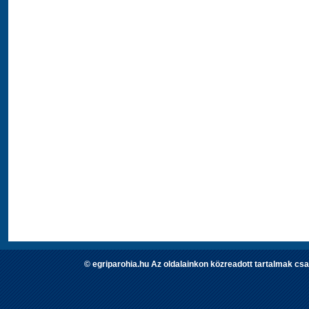
© egriparohia.hu Az oldalainkon közreadott tartalmak csa