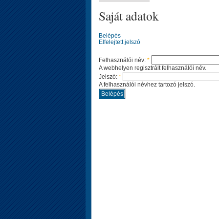
Saját adatok
Belépés
Elfelejtett jelszó
Felhasználói név:
*
A webhelyen regisztrált felhasználói név.
Jelszó:
*
A felhasználói névhez tartozó jelszó.