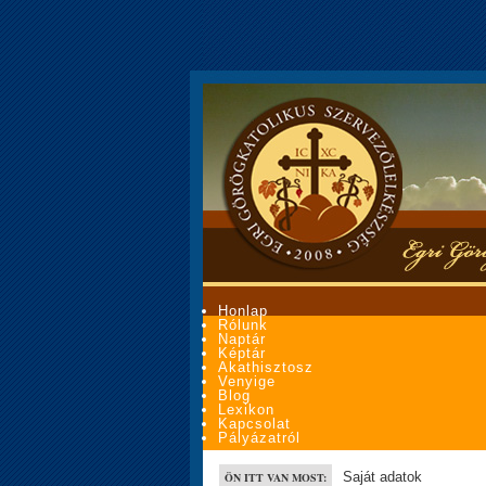
Honlap
Rólunk
Naptár
Képtár
Akathisztosz
Venyige
Blog
Lexikon
Kapcsolat
Pályázatról
Saját adatok
ÖN ITT VAN MOST: