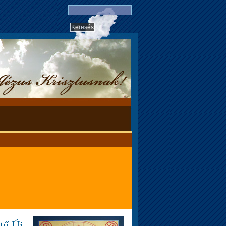
tű Új