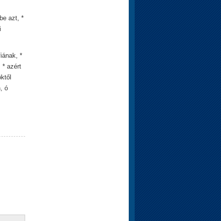
be azt, *
i
iának, *
 * azért
ktől
, ó