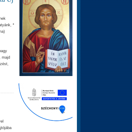
ének
atyánk, *
ma)
 nagy
, majd
zést,
vel
jtójába