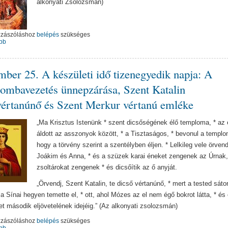
alkonyati Zsolozsmán)
zzászóláshoz
belépés
szükséges
bb
ber 25. A készületi idő tizenegyedik napja: A
ombavezetés ünnepzárása, Szent Katalin
értanúnő és Szent Merkur vértanú emléke
„Ma Krisztus Istenünk * szent dicsőségének élő temploma, * az 
áldott az asszonyok között, * a Tisztaságos, * bevonul a templo
hogy a törvény szerint a szentélyben éljen. * Lelkileg vele örvend
Joákim és Anna, * és a szüzek karai éneket zengenek az Úrnak,
zsoltárokat zengenek * és dicsőítik az ő anyját.
„Örvendj, Szent Katalin, te dicső vértanúnő, * mert a tested sáto
a Sínai hegyen temette el, * ott, ahol Mózes az el nem égő bokrot látta, * és o
et második eljövetelének idejéig.” (Az alkonyati zsolozsmán)
zzászóláshoz
belépés
szükséges
bb