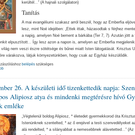
kerültél...” (A hajnali szolgálaton)
Tanítás
A mai evangéliumi szakasz arról beszél, hogy az Emberfia eljöv
lesz, mint Noé idejében: „Ettek ittak, házasodtak s férjhez ment
a napig, amelyen Noé bement a bárkába (Ter 7, 7). Azután jött a
nkit elpusztított... Így lesz azon a napon is, amelyen az Emberfia megjelenik.
A világ nem veszi észre sötétsége és bűnei miatt Isten látogatását. Krisztus 
ére várakozva, látjuk környezetünkben, hogy csak az Egyház készülődik.
zzászóláshoz
belépés
szükséges
bb
ber 26. A készületi idő tizenkettedik napja: Szen
pos Alipiosz atya és mindenki megtérésre hívó G
k emléke
„Végtelenül boldog Alipiosz, * életedet gyermekkorod óta Krisztu
Istenünknek szentelted, * az ő erejével a testi szenvedélyeket a
alá rendelted, * a silányabbat a nemesebbnek alávetetted...” (Az