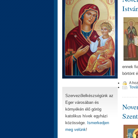
Istvá
ennek fi
börtönt 
A ho
Tová
Szervezőlelkészségünk az
Eger városában és
Novem
környékén élő görög
Szent
katolikus hívek egyházi
közössége.
Ismerkedjen
meg velünk
!