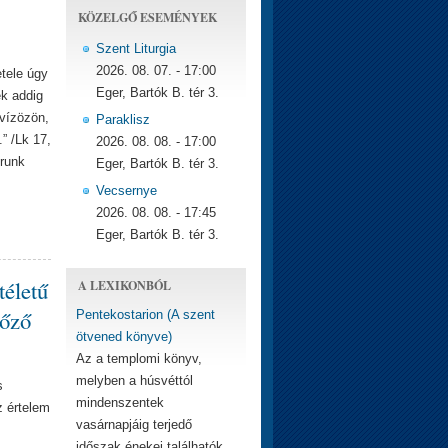
KÖZELGŐ ESEMÉNYEK
Szent Liturgia
2026. 08. 07. - 17:00
etele úgy
Eger, Bartók B. tér 3.
ek addig
 vízözön,
Paraklisz
” /Lk 17,
2026. 08. 08. - 17:00
Urunk
Eger, Bartók B. tér 3.
Vecsernye
2026. 08. 08. - 17:45
Eger, Bartók B. tér 3.
téletű
A LEXIKONBÓL
yőző
Pentekostarion (A szent
ötvened könyve)
Az a templomi könyv,
melyben a húsvéttól
s
mindenszentek
z értelem
vasárnapjáig terjedő
időszak énekei találhatók.