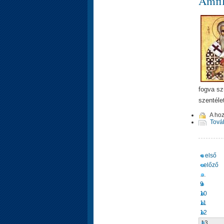
Amfil
fogva sz
szentéle
A ho
Tová
« első
‹ előző
…
9
10
11
12
13