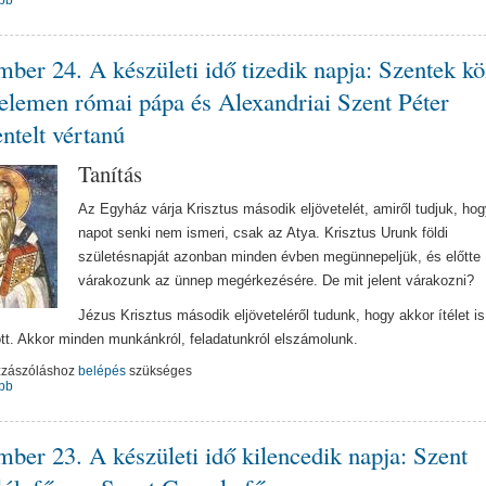
ber 24. A készületi idő tizedik napja: Szentek kö
elemen római pápa és Alexandriai Szent Péter
entelt vértanú
Tanítás
Az Egyház várja Krisztus második eljövetelét, amiről tudjuk, hog
napot senki nem ismeri, csak az Atya. Krisztus Urunk földi
születésnapját azonban minden évben megünnepeljük, és előtte
várakozunk az ünnep megérkezésére. De mit jelent várakozni?
Jézus Krisztus második eljöveteléről tudunk, hogy akkor ítélet is
lött. Akkor minden munkánkról, feladatunkról elszámolunk.
zzászóláshoz
belépés
szükséges
bb
ber 23. A készületi idő kilencedik napja: Szent