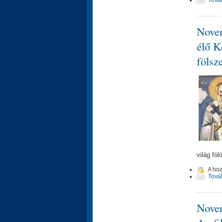
Novem
élő K
fölsz
világ fö
A ho
Tová
Novem