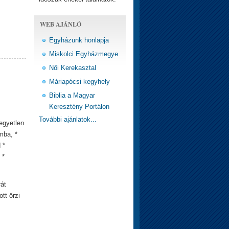
WEB AJÁNLÓ
Egyházunk honlapja
Miskolci Egyházmegye
Női Kerekasztal
Máriapócsi kegyhely
Biblia a Magyar
Keresztény Portálon
További ajánlatok...
egyetlen
mba, *
 *
 *
rát
tt őrzi