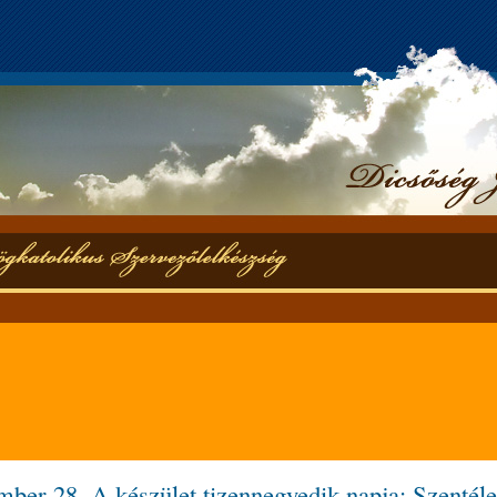
ber 28. A készület tizennegyedik napja: Szentéle