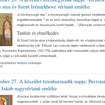
n atya és Szent Irénarkhosz vértanú emléke
„A törvényszegő nép * a törvényszegő császár gonosz rendelet
engedelmeskedett, * és az első vértanúhoz hasonlóan téged is, 
megkövezett és összezúzta szent fejedet...” (Alkonyati zsolozs
Tanítás és elmélkedés
Új Szent István atya a képrombolás idején élt, és a képtisztelet
védelmezője volt. Először Leo császár idején védelmezte a hitet
a, Konstantin Kopronümosz (741-775) uralkodása alatt szenvedett súlyos üldö
és végül a csőcselék kezétől vértanúhalált.
zzászóláshoz
belépés
szükséges
bb
ber 27. A készület tizenharmadik napja: Perzsiai
 Jakab nagyvértanú emléke
„Krisztus kiválasztott szőlőtöve lettél, hiszen a kínvallatás késé
megmetszettek, s aztán mivel bő termést hoztál, az Üdvözítő sa