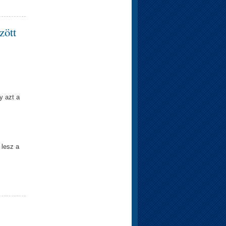
zött
y azt a
 lesz a