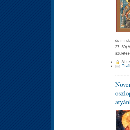
és minde
27. 30) 
születés
A ho
Tová
Novem
oszlo
atyán