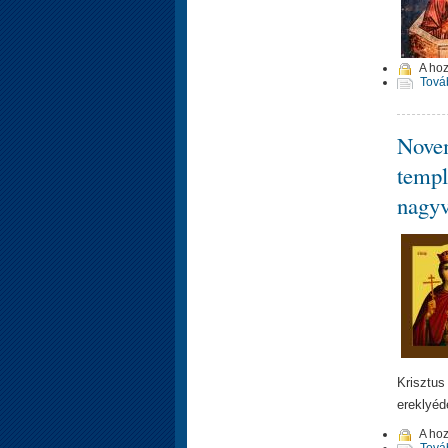
A ho
Tová
Novem
templ
nagyv
Krisztus 
ereklyéd
A ho
Tová