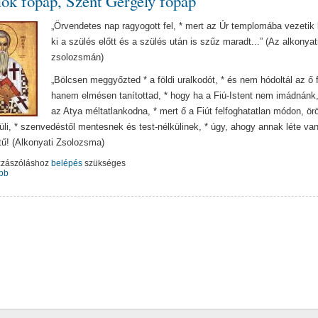
ók főpap, Szent Gergely főpap
„Örvendetes nap ragyogott fel, * mert az Úr templomába vezetik 
ki a szülés előtt és a szülés után is szűz maradt...” (Az alkonyat
zsolozsmán)
„Bölcsen meggyőzted * a földi uralkodót, * és nem hódoltál az ő f
hanem elmésen tanítottad, * hogy ha a Fiú-Istent nem imádnánk,
az Atya méltatlankodna, * mert ő a Fiút felfoghatatlan módon, örö
üli, * szenvedéstől mentesnek és test-nélkülinek, * úgy, ahogy annak léte van
tű! (Alkonyati Zsolozsma)
zzászóláshoz
belépés
szükséges
bb