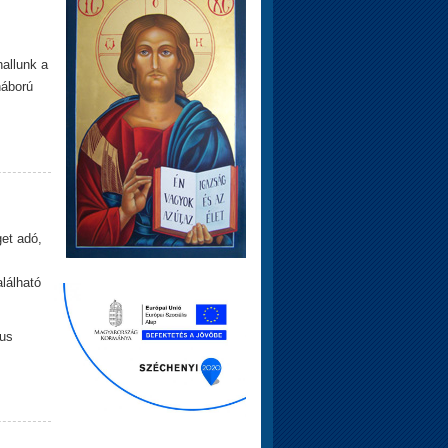
allunk a
háború
et adó,
lálható
tus