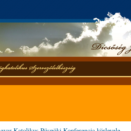
yar Katolikus Püspöki Konferencia körlevele