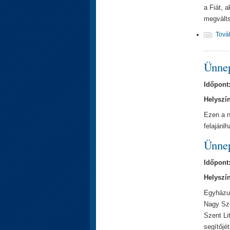
a Fiát, 
megváltsa
Tová
Ünnep
Időpont
Helyszí
Ezen a n
felajánlh
Ünnep
Időpont
Helyszí
Egyházun
Nagy Sze
Szent Li
segítőjé