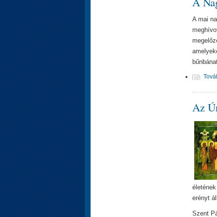
A Nag
A mai na
meghívot
megelőző
amelyeke
bűnbánat
Tová
Az Úr
életének
erényt ál
Szent Pál