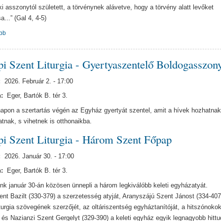
aki asszonytól született, a törvénynek alávetve, hogy a törvény alatt levőket
...” (Gal 4, 4-5)
bb
i Szent Liturgia - Gyertyaszentelő Boldogasszon
:
2026. Február 2. - 17:00
n:
Eger, Bartók B. tér 3.
apon a szertartás végén az Egyház gyertyát szentel, amit a hívek hozhatnak
atnak, s vihetnek is otthonaikba.
i Szent Liturgia - Három Szent Főpap
:
2026. Január 30. - 17:00
n:
Eger, Bartók B. tér 3.
k január 30-án közösen ünnepli a három legkiválóbb keleti egyházatyát.
nt Bazilt (330-379) a szerzetesség atyját, Aranyszájú Szent Jánost (334-407
turgia szövegének szerzőjét, az oltáriszentség egyháztanítóját, a hitszónokok
t és Nazianzi Szent Gergelyt (329-390) a keleti egyház egyik legnagyobb hittu