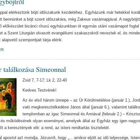
yböjtről
ppal elérkeztünk böjti időszakunk kezdetéhez. Egyházunk már hetekkel kor
t bennünket a böjt szent időszakára, még Zakeus vasárnapjával. A nagyböjtö
 előkészület bizánci rítusú egyházunkban öt egymás utáni vasárnapot fogla
t a Szent Liturgián olvasott evangéliumi szakaszokról neveztek el, és minde
 alapvető szempontjait tárja elénk.
bb
 találkozása Simeonnal
Zsid 7, 7-17; Lk 2, 22-40
Kedves Testvérek!
Az év első három ünnepe – az Úr Körülmetélése (január 1.), Jor
való megkeresztelkedése János által (január 6.), valamint találk
templomban az igaz Simeonnal és Annával (február 2.) – Krisztus
 és működésének olyan eseményei, amelyek által az Egyház egy igen nagyra
lít a keresztények elé: a rend, az isteni rendtartás tiszteletét.
 apostol azt mondja, Jézusról, hogy „... amikor eljött az idő teljessége, Isten