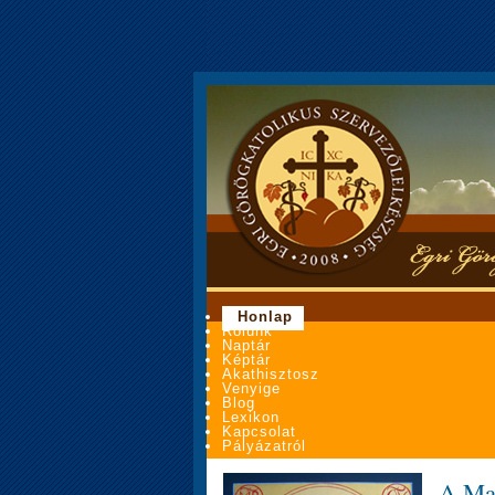
Honlap
Rólunk
Naptár
Képtár
Akathisztosz
Venyige
Blog
Lexikon
Kapcsolat
Pályázatról
A Mag