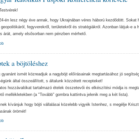
Testvérek!
24-én lesz négy éve annak, hogy Ukrajnában véres háború kezdődött. Sokat h
geopolitikáról, fegyverekről, területekről és stratégiákról. Azonban látjuk-e a 
es árát, amely elsősorban nem pénzben mérhető.
bb
tek a böjtöléshez
 gyanánt ismét közreadjuk a nagyböjt előírásainak megtartásához jó segítség
égünk által összeállított, s általunk közzétett recepteket!
atos hozzávalókat tartalmazó ételek összetevői és elkészítési módja is megta
hető mellékletekben (a "Tovább" gombra kattintva jelenik meg a két lista).
nek kívánjuk hogy böjti vállalásai közelebb vigyék Istenhez, s megélje Krisz
ásának örömét!
bb