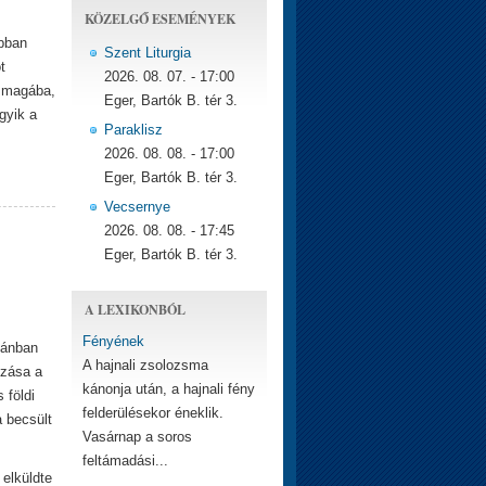
KÖZELGŐ ESEMÉNYEK
ábban
Szent Liturgia
t
2026. 08. 07. - 17:00
l magába,
Eger, Bartók B. tér 3.
gyik a
Paraklisz
2026. 08. 08. - 17:00
Eger, Bartók B. tér 3.
Vecsernye
2026. 08. 08. - 17:45
Eger, Bartók B. tér 3.
A LEXIKONBÓL
Fényének
dánban
A hajnali zsolozsma
ozása a
kánonja után, a hajnali fény
 földi
felderülésekor éneklik.
 becsült
Vasárnap a soros
feltámadási...
 elküldte