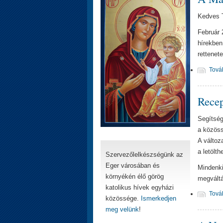
Kedves 
Február 
hírekben 
rettenet
Tová
Recep
Segítség
a közöss
A változ
a letölt
Szervezőlelkészségünk az
Eger városában és
Mindenki
környékén élő görög
megvált
katolikus hívek egyházi
Tová
közössége.
Ismerkedjen
meg velünk
!