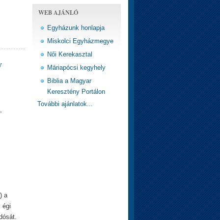
WEB AJÁNLÓ
Egyházunk honlapja
Miskolci Egyházmegye
Női Kerekasztal
y
Máriapócsi kegyhely
Biblia a Magyar
Keresztény Portálon
További ajánlatok...
,
) a
 égi
dósát.