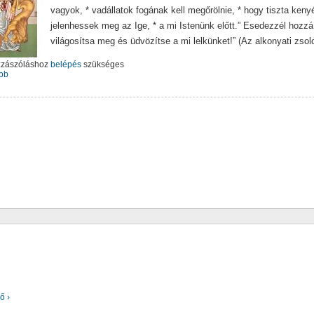
vagyok, * vadállatok fogának kell megőrölnie, * hogy tiszta keny
jelenhessek meg az Ige, * a mi Istenünk előtt.” Esedezzél hozzá
világosítsa meg és üdvözítse a mi lelkünket!” (Az alkonyati zso
zzászóláshoz
belépés
szükséges
bb
ő ›