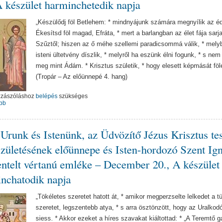
A készület harminchetedik napja
„Készülődj föl Betlehem: * mindnyájunk számára megnyílik az éd
Ékesítsd föl magad, Efráta, * mert a barlangban az élet fája sarja
Szűztől; hiszen az ő méhe szellemi paradicsommá válik, * mely
isteni ültetvény díszlik, * melyről ha eszünk élni fogunk, * s nem
meg mint Ádám. * Krisztus születik, * hogy elesett képmását föl
(Tropár – Az előünnepé 4. hang)
zzászóláshoz
belépés
szükséges
bb
Urunk és Istenünk, az Üdvözítő Jézus Krisztus te
születésének előünnepe és Isten-hordozó Szent Ig
entelt vértanú emléke – December 20., A készület
nchatodik napja
„Tökéletes szeretet hatott át, * amikor megperzselte lelkedet a t
szeretet, legszentebb atya, * s arra ösztönzött, hogy az Uralkod
siess. * Akkor ezeket a híres szavakat kiáltottad: * „A Teremtő 