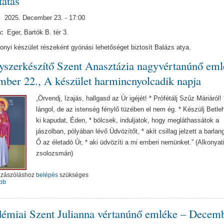
atás
:
2025. December 23. - 17:00
n:
Eger, Bartók B. tér 3.
onyi készület részeként gyónási lehetőséget biztosít Balázs atya.
szerkészítő Szent Anasztázia nagyvértanúnő eml
ber 22., A készület harmincnyolcadik napja
„Örvendj, Izajás, hallgasd az Úr igéjét! * Prófétálj Szűz Máriáról!
lángol, de az istenség fénylő tüzében el nem ég. * Készülj Betle
ki kapudat, Éden, * bölcsek, induljatok, hogy megláthassátok a
jászolban, pólyában lévő Üdvözítőt, * akit csillag jelzett a barlang 
Ő az életadó Úr, * aki üdvözíti a mi emberi nemünket.” (Alkonyat
zsolozsmán)
zzászóláshoz
belépés
szükséges
bb
émiai Szent Julianna vértanúnő emléke – Decem