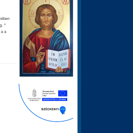
éhében
g, *
 a a