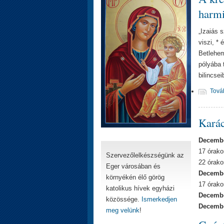
harmi
„Izaiás 
viszi, * 
Betlehem
pólyába 
bilincse
Tová
Karác
Decembe
17 órakor
Szervezőlelkészségünk az
22 órako
Eger városában és
Decembe
környékén élő görög
17 órako
katolikus hívek egyházi
Decembe
közössége.
Ismerkedjen
Decembe
meg velünk
!