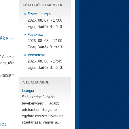
KÖZELGŐ ESEMÉNYEK
Szent Liturgia
2026. 08. 07. - 17:00
Eger, Bartók B. tér 3.
Paraklisz
éke –
2026. 08. 08. - 17:00
Eger, Bartók B. tér 3.
Vecsernye
 * A bokor
2026. 08. 08. - 17:45
hem, tárd
Eger, Bartók B. tér 3.
fölött! *
A LEXIKONBÓL
i
Liturgia
Szó szerint: "közös
tevékenység". Tágabb
értelemben liturgia az
egyház összes hivatalos
ber
szertartása, vagyis a...