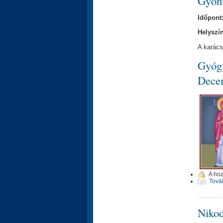
Gyónt
Időpont
Helyszí
A karács
Gyógy
Decem
A ho
Tová
Nikod