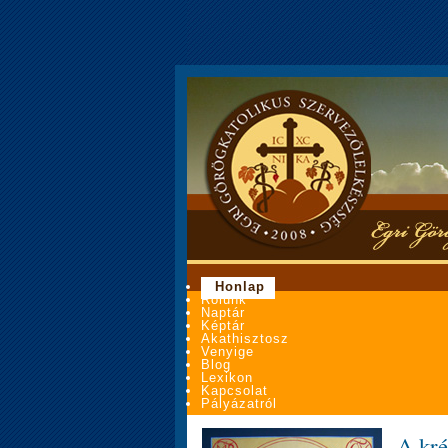
Honlap
Rólunk
Naptár
Képtár
Akathisztosz
Venyige
Blog
Lexikon
Kapcsolat
Pályázatról
A kré