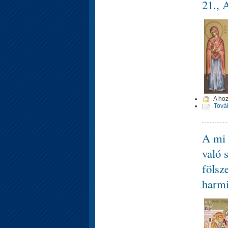
21., 
A ho
Tová
A mi 
való 
fölsz
harmi