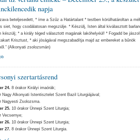
nckilencedik napja
szava beteljesedett, * íme a Szűz a Határtalant * testben körülhatároltan a m
és siet, hogy csodálatosan megszülje. * Készülj, Isten által kiválasztott barlan
 készülj; * a király téged választott magának lakóhelyéül! * Fogadd be jászol
takart Krisztust, * aki jóságával megszabadítja majd az embereket a bűnök
iből.” (Alkonyati zsolozsmán)
bb
sonyi szertartásrend
r 24.
8 órakor Királyi imaórák;
 Nagy Alkonyati Istentisztelet Szent Bazil Liturgiájával;
r Nagyesti Zsolozsma.
r 25.
10 órakor Ünnepi Szent Liturgia;
r Vecsernye;
r 26.
10 órakor Ünnepi Szent Liturgia;
r 27.
8 órakor Ünnepi Szent Liturgia.