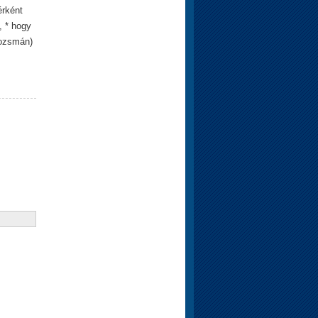
érként
, * hogy
lozsmán)