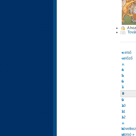
A ho
Tová
« első
‹ előző
…
4
5
6
7
8
9
10
11
12
…
következ
utolsó »