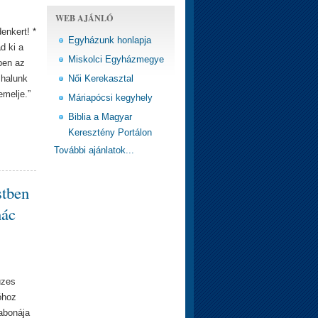
WEB AJÁNLÓ
enkert! *
Egyházunk honlapja
d ki a
Miskolci Egyházmegye
ben az
 halunk
Női Kerekasztal
emelje.”
Máriapócsi kegyhely
Biblia a Magyar
Keresztény Portálon
További ajánlatok...
stben
nác
üzes
óhoz
gabonája