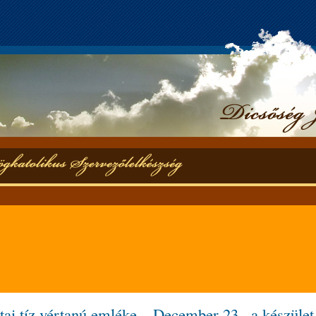
tai tíz vértanú emléke – December 23., a készület