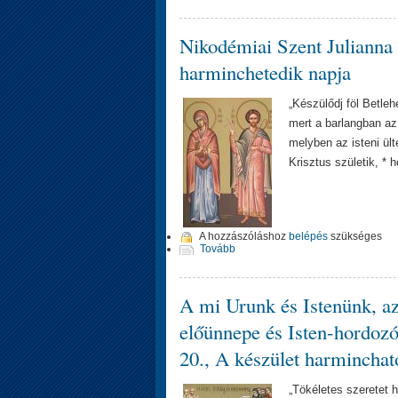
Nikodémiai Szent Julianna
harminchetedik napja
„Készülődj föl Betle
mert a barlangban az
melyben az isteni ül
Krisztus születik, * 
A hozzászóláshoz
belépés
szükséges
Tovább
A mi Urunk és Istenünk, az
előünnepe és Isten-hordozó
20., A készület harminchat
„Tökéletes szeretet h