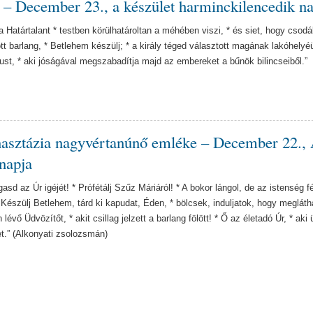
e – December 23., a készület harminckilencedik n
a Határtalant * testben körülhatároltan a méhében viszi, * és siet, hogy csod
ott barlang, * Betlehem készülj; * a király téged választott magának lakóhelyéü
tust, * aki jóságával megszabadítja majd az embereket a bűnök bilincseiből.”
asztázia nagyvértanúnő emléke – December 22.,
napja
gasd az Úr igéjét! * Prófétálj Szűz Máriáról! * A bokor lángol, de az istenség f
 Készülj Betlehem, tárd ki kapudat, Éden, * bölcsek, induljatok, hogy meglát
lévő Üdvözítőt, * akit csillag jelzett a barlang fölött! * Ő az életadó Úr, * aki 
t.” (Alkonyati zsolozsmán)