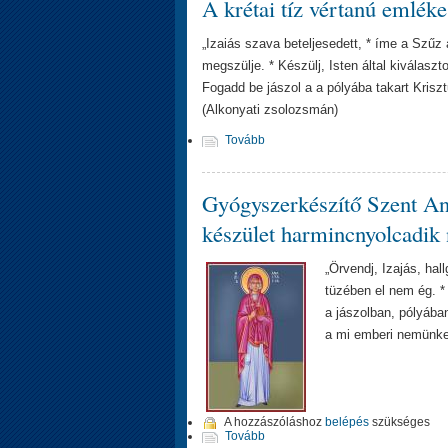
A krétai tíz vértanú emlék
„Izaiás szava beteljesedett, * íme a Szűz 
megszülje. * Készülj, Isten által kiválaszt
Fogadd be jászol a a pólyába takart Krisz
(Alkonyati zsolozsmán)
Tovább
Gyógyszerkészítő Szent An
készület harmincnyolcadik 
„Örvendj, Izajás, hall
tüzében el nem ég. *
a jászolban, pólyában 
a mi emberi nemünke
A hozzászóláshoz
belépés
szükséges
Tovább