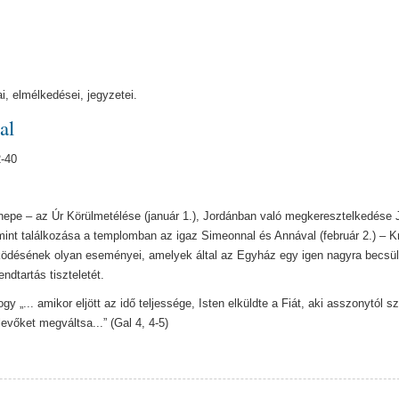
, elmélkedései, jegyzetei.
al
2-40
epe – az Úr Körülmetélése (január 1.), Jordánban való megkeresztelkedése
lamint találkozása a templomban az igaz Simeonnal és Annával (február 2.) – K
ködésének olyan eseményei, amelyek által az Egyház egy igen nagyra becsül
endtartás tiszteletét.
y „... amikor eljött az idő teljessége, Isten elküldte a Fiát, aki asszonytól sz
levőket megváltsa...” (Gal 4, 4-5)