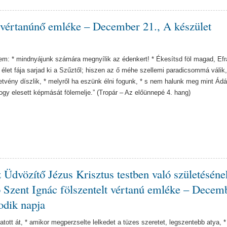
 vértanúnő emléke – December 21., A készület
hem: * mindnyájunk számára megnyílik az édenkert! * Ékesítsd föl magad, Efrá
 élet fája sarjad ki a Szűztől; hiszen az ő méhe szellemi paradicsommá válik,
tetvény díszlik, * melyről ha eszünk élni fogunk, * s nem halunk meg mint Ád
hogy elesett képmását fölemelje.” (Tropár – Az előünnepé 4. hang)
 Üdvözítő Jézus Krisztus testben való születéséne
 Szent Ignác fölszentelt vértanú emléke – Decem
odik napja
atott át, * amikor megperzselte lelkedet a tüzes szeretet, legszentebb atya, *