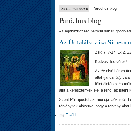
Paróchus blog
ÖN ITT VAN MOST:
Paróchus blog
Az egyházközség paróchusának gondolatai
Az Úr találkozása Simeonn
Zsid 7, 7-17; Lk 2, 2
Kedves Testvérek!
Az év első három ünn
által (január 6.), va
földi életének és mű
állít a keresztények elé: a rend, az isteni r
Szent Pál apostol azt mondja, Jézusról, hog
törvénynek alávetve, hogy a törvény alatt 
Tovább