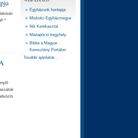
apja
Egyházunk honlapja
álatosan
Miskolci Egyházmegye
l! *
Női Kerekasztal
Máriapócsi kegyhely
Biblia a Magyar
Keresztény Portálon
További ajánlatok...
 A
énylő
hassátok
üdvözíti