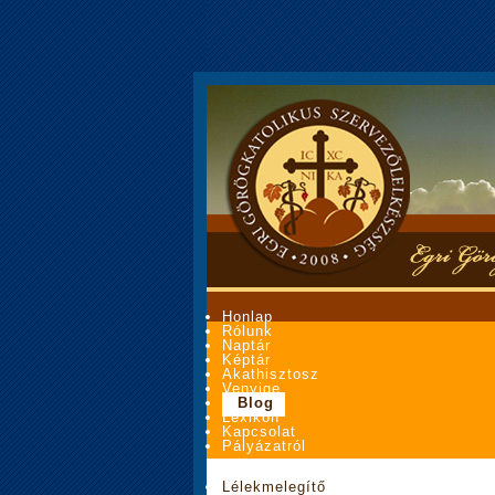
Honlap
Rólunk
Naptár
Képtár
Akathisztosz
Venyige
Blog
Lexikon
Kapcsolat
Pályázatról
Lélekmelegítő