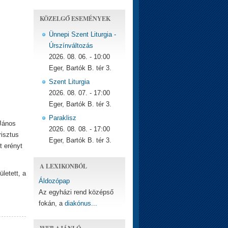
KÖZELGŐ ESEMÉNYEK
Ünnepi Szent Liturgia -
Úrszínváltozás
2026. 08. 06. - 10:00
Eger, Bartók B. tér 3.
Szent Liturgia
2026. 08. 07. - 17:00
Eger, Bartók B. tér 3.
Paraklisz
 János
2026. 08. 08. - 17:00
risztus
Eger, Bartók B. tér 3.
t erényt
A LEXIKONBÓL
ületett, a
Áldozópap
Az egyházi rend középső
fokán, a
diakónus...
WEB AJÁNLÓ