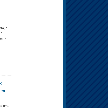
ta, *
 *
ám. *
k
ber
 s arra