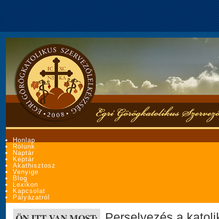
Honlap
Rólunk
Naptár
Képtár
Akathisztosz
Venyige
Blog
Lexikon
Kapcsolat
Pályázatról
Perselyezés a katoli
ÖN ITT VAN MOST: