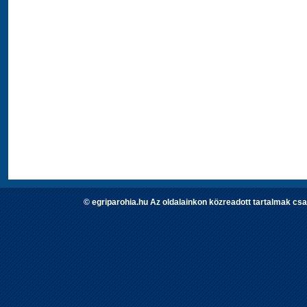
© egriparohia.hu Az oldalainkon közreadott tartalmak csa