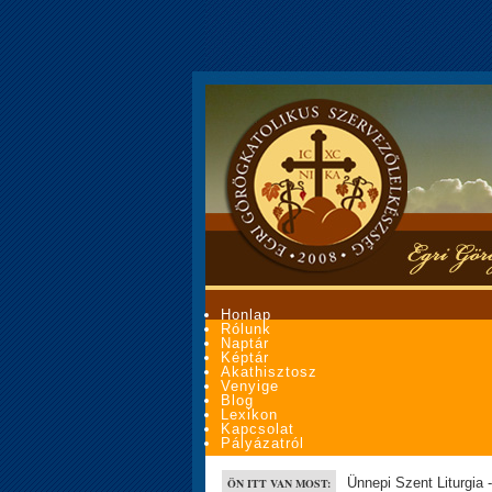
Honlap
Rólunk
Naptár
Képtár
Akathisztosz
Venyige
Blog
Lexikon
Kapcsolat
Pályázatról
Ünnepi Szent Liturgia 
ÖN ITT VAN MOST: