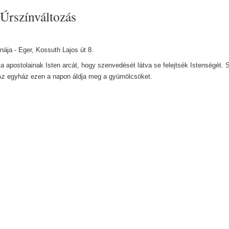
 Úrszínváltozás
ája - Eger, Kossuth Lajos út 8.
 apostolainak Isten arcát, hogy szenvedését látva se felejtsék Istenségét. 
- Az egyház ezen a napon áldja meg a gyümölcsöket.