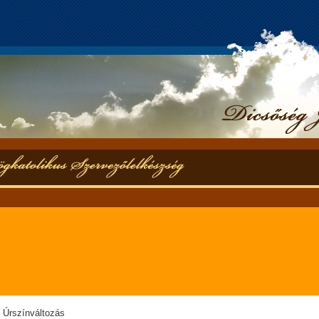
- Úrszínváltozás