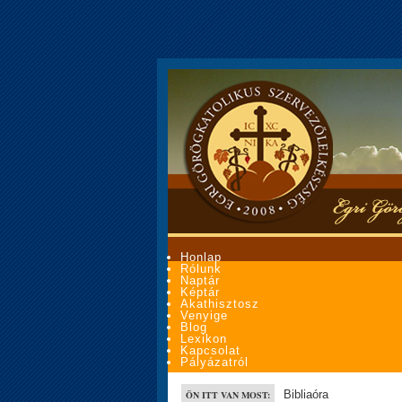
Honlap
Rólunk
Naptár
Képtár
Akathisztosz
Venyige
Blog
Lexikon
Kapcsolat
Pályázatról
Bibliaóra
ÖN ITT VAN MOST: