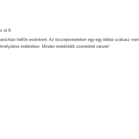
s út 8.
 paróchián hétfőn esténként. Az összejöveteleken egy-egy bibliai szakasz men
lmélyülése érdekében. Minden érdeklődőt szeretettel várunk!