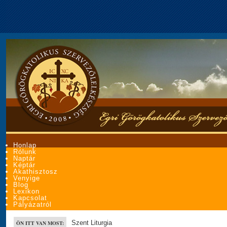
Honlap
Rólunk
Naptár
Képtár
Akathisztosz
Venyige
Blog
Lexikon
Kapcsolat
Pályázatról
Szent Liturgia
ÖN ITT VAN MOST: