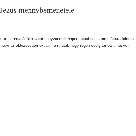
- Jézus mennybemenetele
 a feltámadását követő negyvenedik napon apostolai szeme láttára felment
eve az áldozócsütörtök, ami arra utal, hogy régen eddig tartott a húsvéti