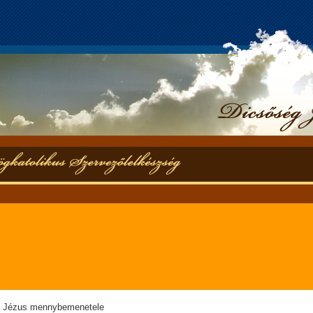
 - Jézus mennybemenetele