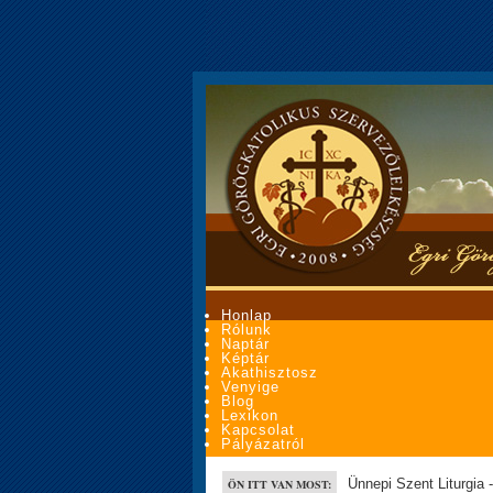
Honlap
Rólunk
Naptár
Képtár
Akathisztosz
Venyige
Blog
Lexikon
Kapcsolat
Pályázatról
Ünnepi Szent Liturgia
ÖN ITT VAN MOST: