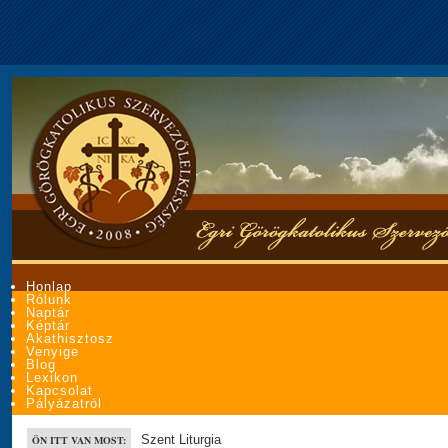
Honlap
Rólunk
Naptár
Képtár
Akathisztosz
Venyige
Blog
Lexikon
Kapcsolat
Pályázatról
Szent Liturgia
ÖN ITT VAN MOST: