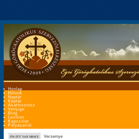
Honlap
Rólunk
Naptár
Képtár
Akathisztosz
Venyige
Blog
Lexikon
Kapcsolat
Pályázatról
Vecsernye
ÖN ITT VAN MOST: