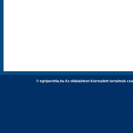
© egriparohia.hu Az oldalainkon közreadott tartalmak csa