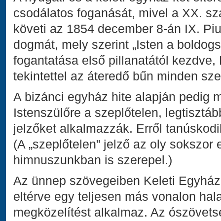
csodálatos foganását, mivel a XX. s
követi az 1854 december 8-án IX. Pius
dogmát, mely szerint „Isten a boldog
fogantatása első pillanatától kezdve,
tekintettel az áteredő bűn minden sze
A bizánci egyház hite alapján pedig
Istenszülőre a szeplőtelen, legtisztább
jelzőket alkalmazzák. Erről tanúskod
(A „szeplőtelen” jelző az oly sokszor
himnuszunkban is szerepel.)
Az ünnep szövegeiben Keleti Egyház
eltérve egy teljesen más vonalon hala
megközelítést alkalmaz. Az ószövetsé