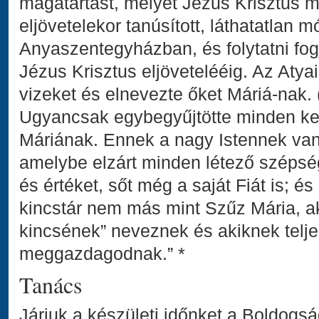
magatartást, melyet Jézus Krisztus 
eljövetelekor tanúsított, láthatatlan 
Anyaszentegyházban, és folytatni fog
Jézus Krisztus eljövetelééig. Az Atya
vizeket és elnevezte őket Máriá-nak. (
Ugyancsak egybegyűjtötte minden ke
Máriának. Ennek a nagy Istennek van
amelybe elzárt minden létező szépség
és értéket, sőt még a saját Fiát is; 
kincstár nem más mint Szűz Mária, ak
kincsének” neveznek és akiknek telj
meggazdagodnak.” *
Tanács
Járjuk a készületi időnket a Boldogs