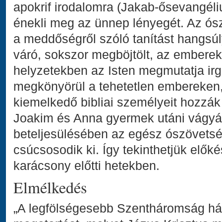
apokrif irodalomra (Jakab-ősevangéli
énekli meg az ünnep lényegét. Az ósz
a meddőségről szóló tanítást hangsú
váró, sokszor megböjtölt, az embere
helyzetekben az Isten megmutatja irg
megkönyörül a tehetetlen embereken,
kiemelkedő bibliai személyeit hozzák 
Joakim és Anna gyermek utáni vágy
beteljesülésében az egész ószövets
csúcsosodik ki. Így tekinthetjük elők
karácsony előtti hetekben.
Elmélkedés
„A legfölségesebb Szentháromság há