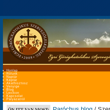
Honlap
Rólunk
Naptár
Képtár
Akathisztosz
Venyige
Blog
Lexikon
Kapcsolat
Pályázatról
Paróchus blog
/ Sze
ÖN ITT VAN MOST: