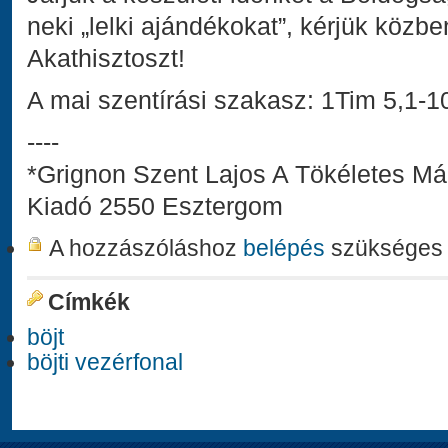
neki „lelki ajándékokat”, kérjük közb
Akathisztoszt!
A mai szentírási szakasz: 1Tim 5,1-1
----
*Grignon Szent Lajos A Tökéletes Mári
Kiadó 2550 Esztergom
A hozzászóláshoz
belépés
szükséges
Címkék
böjt
böjti vezérfonal