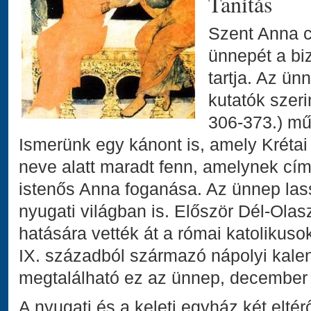
Tanítás
Szent Anna 
ünnepét a bi
tartja. Az ün
kutatók szeri
306-373.) mű
Ismerünk egy kánont is, amely Krétai
neve alatt maradt fenn, amelynek cí
istenős Anna foganása. Az ünnep lass
nyugati világban is. Először Dél-Olas
hatására vették át a római katoliku
IX. századból származó nápolyi kal
megtalálható ez az ünnep, december
A nyugati és a keleti egyház két elt