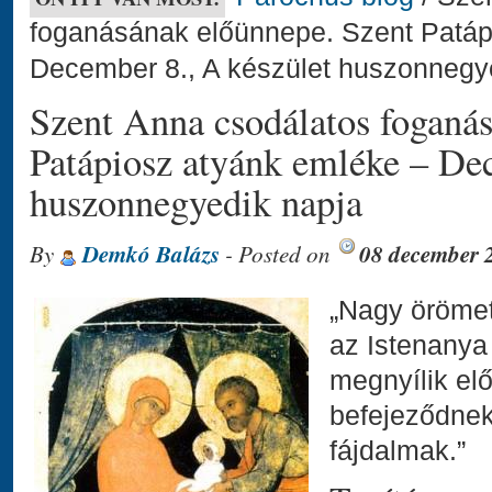
foganásának előünnepe. Szent Patáp
December 8., A készület huszonnegy
Szent Anna csodálatos foganá
Patápiosz atyánk emléke – Dec
huszonnegyedik napja
By
Demkó Balázs
- Posted on
08 december 
„Nagy örömet
az Istenanya
megnyílik elő
befejeződnek 
fájdalmak.”