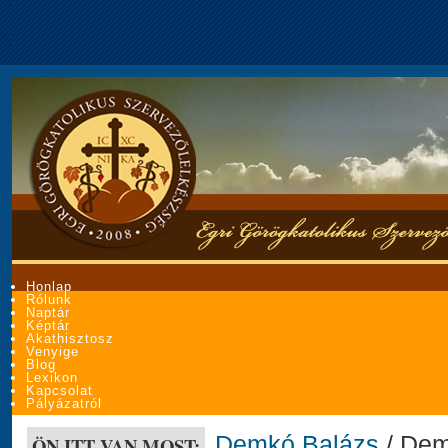
Honlap
Rólunk
Naptár
Képtár
Akathisztosz
Venyige
Blog
Lexikon
Kapcsolat
Pályázatról
Demkó Balázs
/ Dem
ÖN ITT VAN MOST: