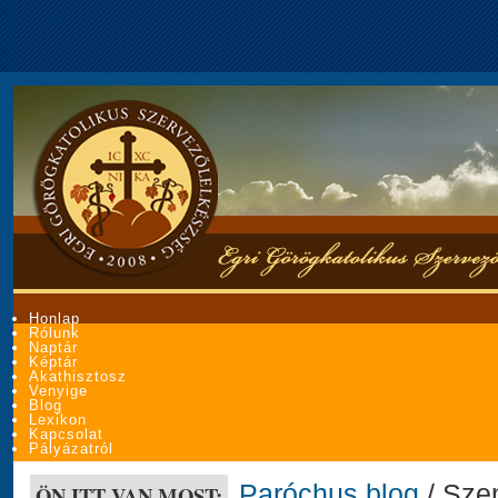
Honlap
Rólunk
Naptár
Képtár
Akathisztosz
Venyige
Blog
Lexikon
Kapcsolat
Pályázatról
Paróchus blog
/ Sze
ÖN ITT VAN MOST: