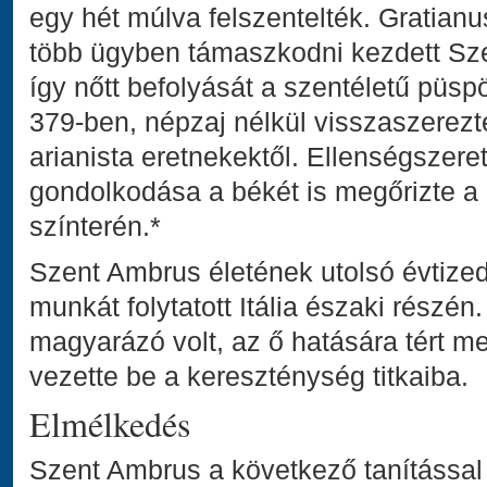
egy hét múlva felszentelték. Gratian
több ügyben támaszkodni kezdett Sz
így nőtt befolyását a szentéletű püs
379-ben, népzaj nélkül visszaszerezte
arianista eretnekektől. Ellenségszere
gondolkodása a békét is megőrizte a 
színterén.*
Szent Ambrus életének utolsó évtize
munkát folytatott Itália északi részén
magyarázó volt, az ő hatására tért 
vezette be a kereszténység titkaiba.
Elmélkedés
Szent Ambrus a következő tanítással 