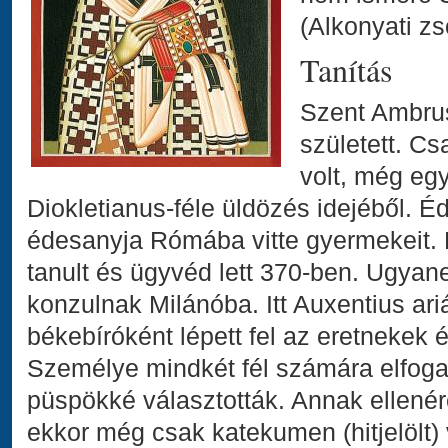
(Alkonyati z
Tanítás
Szent Ambrus
született. C
volt, még egy
Diokletianus-féle üldözés idejéből. É
édesanyja Rómába vitte gyermekeit.
tanult és ügyvéd lett 370-ben. Ugya
konzulnak Milánóba. Itt Auxentius ar
békebíróként lépett fel az eretnekek é
Személye mindkét fél számára elfoga
püspökké választották. Annak ellenér
ekkor még csak katekumen (hitjelölt) 