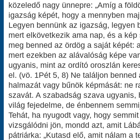
közeledő nagy ünnepre: „Amíg a föld
igazság képét, hogy a mennyben maj
Legyen bennünk az igazság, legyen 
mert elkövetkezik ama nap, és a kép sz
meg benned az ördög a saját képét: a
mert ezekben az alávalóság képe van
ugyanis, mint az ordító oroszlán keresi
el. (vö. 1Pét 5, 8) Ne találjon benne
halmazát vagy bűnök képmását: ne ra
szavát. A szabadság szava ugyanis, 
világ fejedelme, de énbennem semmije
Tehát, ha nyugodt vagy, hogy semmit
vizsgálódni jön, mondd azt, amit Lá
pátriárka: „Kutasd elő, amit nálam a te