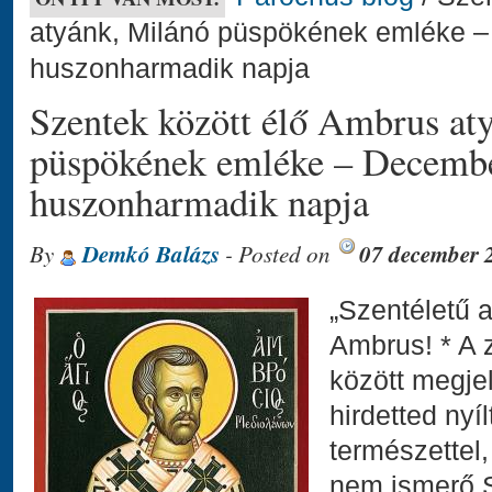
atyánk, Milánó püspökének emléke –
huszonharmadik napja
Szentek között élő Ambrus at
püspökének emléke – December
huszonharmadik napja
By
Demkó Balázs
- Posted on
07 december 
„Szentéletű a
Ambrus! * A z
között megjel
hirdetted nyí
természettel,
nem ismerő S