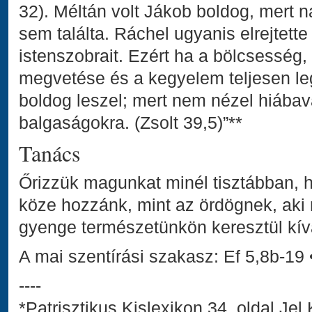
32). Méltán volt Jákob boldog, mert 
sem találta. Ráchel ugyanis elrejtett
istenszobrait. Ezért ha a bölcsesség, 
megvetése és a kegyelem teljesen le
boldog leszel; mert nem nézel hiábav
balgaságokra. (Zsolt 39,5)”**
Tanács
Őrizzük magunkat minél tisztábban, 
köze hozzánk, mint az ördögnek, aki
gyenge természetünkön keresztül kívá
A mai szentírási szakasz: Ef 5,8b-19 
----
*Patrisztikus Kislexikon 34. oldal Je