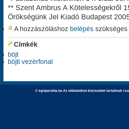
** Szent Ambrus A Kötelességekről 1
Örökségünk Jel Kiadó Budapest 2005
A hozzászóláshoz
belépés
szükséges
Címkék
böjt
böjti vezérfonal
© egriparohia.hu Az oldalainkon közreadott tartalmak csa