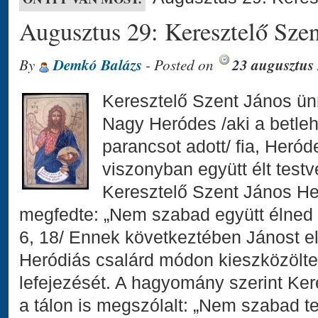
Augusztus 29: Keresztelő Szent
By
Demkó Balázs
- Posted on
23 augusztus
Keresztelő Szent János ünn
Nagy Heródes /aki a betle
parancsot adott/ fia, Heród
viszonyban együtt élt testv
Keresztelő Szent János He
megfedte: „Nem szabad együtt élned t
6, 18/ Ennek következtében Jánost e
Heródiás csalárd módon kieszközölte
lefejezését. A hagyomány szerint Ker
a tálon is megszólalt: „Nem szabad te