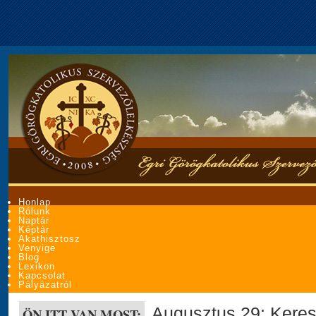
Honlap
Rólunk
Naptár
Képtár
Akathisztosz
Venyige
Blog
Lexikon
Kapcsolat
Pályázatról
Augusztus 29: Keres
ÖN ITT VAN MOST: