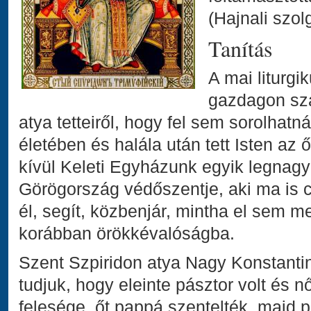
(Hajnali szol
Tanítás
A mai liturg
gazdagon sz
atya tetteiről, hogy fel sem sorolhatn
életében és halála után tett Isten a
kívül Keleti Egyházunk egyik legnag
Görögország védőszentje, aki ma is 
él, segít, közbenjár, mintha el sem m
korábban örökkévalóságba.
Szent Szpiridon atya Nagy Konstantin
tudjuk, hogy eleinte pásztor volt és 
felesége, őt pappá szentelték, majd 