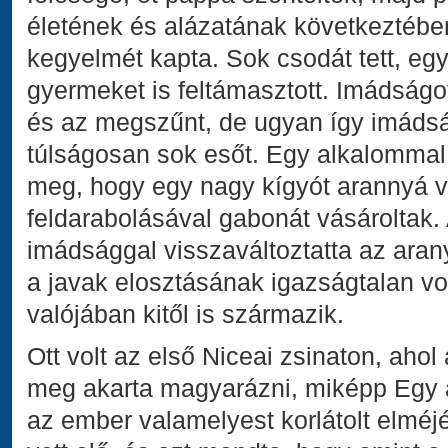
életének és alázatának következtében
kegyelmét kapta. Sok csodát tett, eg
gyermeket is feltámasztott. Imádságo
és az megszűnt, de ugyan így imádsá
túlságosan sok esőt. Egy alkalommal
meg, hogy egy nagy kígyót arannyá vá
feldarabolásával gabonát vásároltak.
imádsággal visszaváltoztatta az aran
a javak elosztásának igazságtalan vol
valójában kitől is származik.
Ott volt az első Niceai zsinaton, ahol
meg akarta magyarázni, miképp Egy 
az ember valamelyest korlátolt elméjév