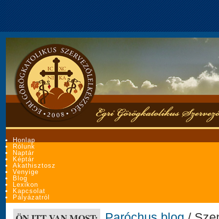
Honlap
Rólunk
Naptár
Képtár
Akathisztosz
Venyige
Blog
Lexikon
Kapcsolat
Pályázatról
Paróchus blog
/ Sze
ÖN ITT VAN MOST: