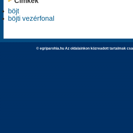
Címkék
böjt
böjti vezérfonal
© egriparohia.hu Az oldalainkon közreadott tartalmak csa