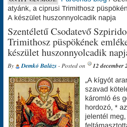
atyánk, a ciprusi Trimithosz püspök
A készület huszonnyolcadik napja
Szentéletű Csodatevő Szpiridon
Trimithosz püspökének emlék
készület huszonnyolcadik napj
By
Demkó Balázs
- Posted on
12 december 
„A kígyót ara
szavad kötel
káromló és go
hordozó, * a
jelentél meg,
feltámasztottá