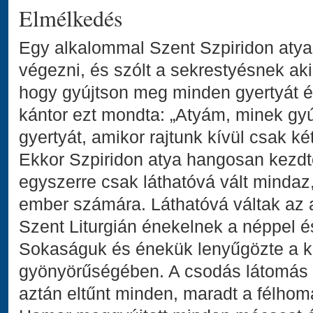
Elmélkedés
Egy alkalommal Szent Szpiridon atya 
végezni, és szólt a sekrestyésnek aki
hogy gyújtson meg minden gyertyát 
kántor ezt mondta: „Atyám, minek gy
gyertyát, amikor rajtunk kívül csak 
Ekkor Szpiridon atya hangosan kezdt
egyszerre csak láthatóvá vált mindaz,
ember számára. Láthatóvá váltak az 
Szent Liturgián énekelnek a néppel és
Sokaságuk és énekük lenyűgözte a kán
gyönyörűségében. A csodás látomás cs
aztán eltűnt minden, maradt a félhom