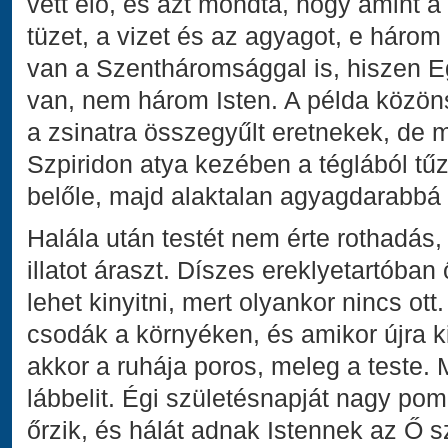
vett elő, és azt mondta, hogy amint a
tüzet, a vizet és az agyagot, e három
van a Szentháromsággal is, hiszen 
van, nem három Isten. A példa közö
a zsinatra összegyűlt eretnekek, de
Szpiridon atya kezében a téglából tűz 
belőle, majd alaktalan agyagdarabbá v
Halála után testét nem érte rothadás
illatot áraszt. Díszes ereklyetartóban 
lehet kinyitni, mert olyankor nincs o
csodák a környéken, és amikor újra ki
akkor a ruhája poros, meleg a teste.
lábbelit. Égi születésnapját nagy pom
őrzik, és hálát adnak Istennek az Ő sz