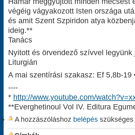
Hamar meggyújtott minden mécsest és 
végéig vágyakozott Isten országa után,
és amit Szent Szpiridon atya közbenjá
ideig.**
Tanács
Nyitott és örvendező szívvel legyünk
Liturgián
A mai szentírási szakasz: Ef 5,8b-19 
----
*
http://www.youtube.com/watch?v=
**Everghetinoul Vol IV. Editura Egum
A hozzászóláshoz
belépés
szükséges